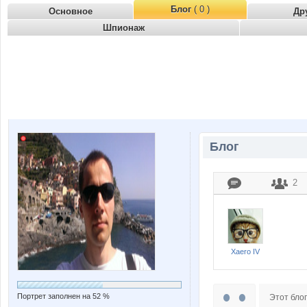
Блог
( 0 )
Основное
Др
Шпионаж
Блог
2
Xaero IV
Портрет заполнен на 52 %
Этот блог