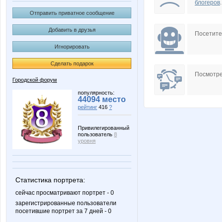
блогеров
.
Отправить приватное сообщение
Добавить в друзья
Посетит
Игнорировать
Сделать подарок
Посмотре
Городской форум
популярность:
44094 место
рейтинг
416
?
Привилегированный
пользователь
8
уровня
Статистика портрета:
сейчас просматривают портрет - 0
зарегистрированные пользователи
посетившие портрет за 7 дней - 0