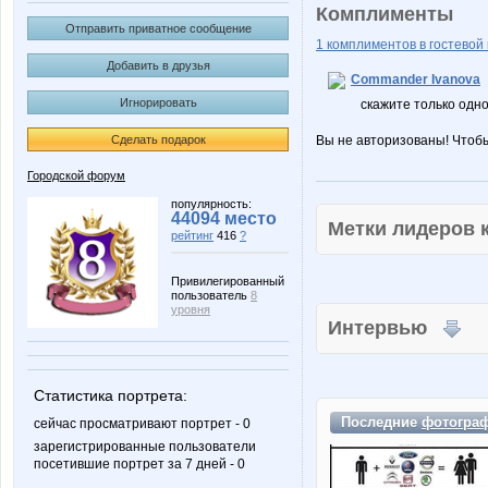
Комплименты
Отправить приватное сообщение
1 комплиментов в гостевой 
Добавить в друзья
Commander Ivanova
Игнорировать
скажите только одн
Сделать подарок
Вы не авторизованы! Чтоб
Городской форум
популярность:
44094 место
Метки лидеров
рейтинг
416
?
Привилегированный
пользователь
8
уровня
Интервью
Статистика портрета:
Последние
фотогра
сейчас просматривают портрет - 0
зарегистрированные пользователи
посетившие портрет за 7 дней - 0